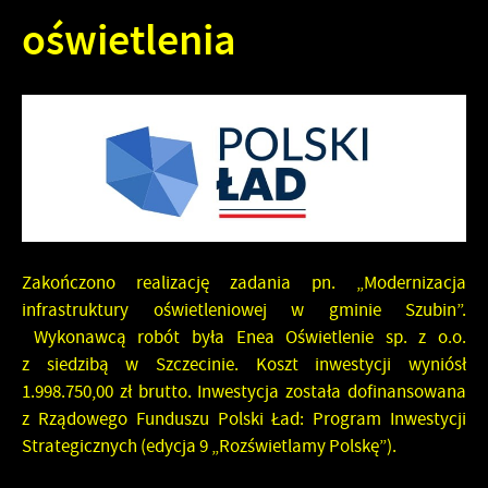
oświetlenia
Zakończono realizację zadania pn. „Modernizacja
infrastruktury oświetleniowej w gminie Szubin”.
Wykonawcą robót była Enea Oświetlenie sp. z o.o.
z siedzibą w Szczecinie. Koszt inwestycji wyniósł
1.998.750,00 zł brutto. Inwestycja została dofinansowana
z Rządowego Funduszu Polski Ład: Program Inwestycji
Strategicznych (edycja 9 „Rozświetlamy Polskę”).