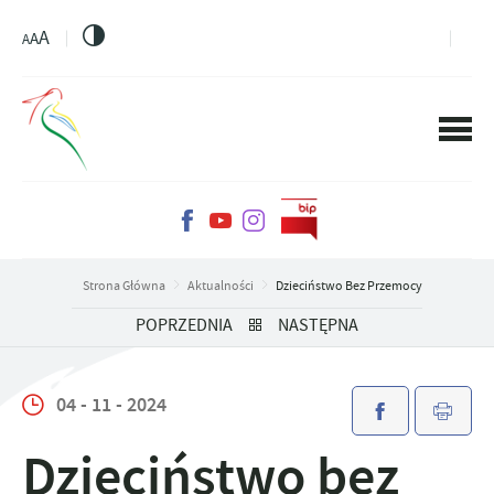
PRZEJDŹ DO MENU.
PRZEJDŹ DO WYSZUKIWARKI.
PRZEJDŹ DO TREŚCI.
PRZEJDŹ DO USTAWIEŃ WIELKOŚCI CZCIONKI.
WŁĄCZ WERSJĘ KONTRASTOWĄ STRONY.
A
A
A
Strona Główna
Aktualności
Dzieciństwo Bez Przemocy
POPRZEDNIA
NASTĘPNA
04 - 11 - 2024
Dzieciństwo bez