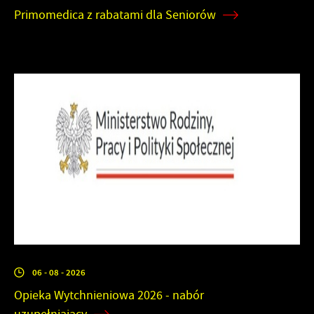
Primomedica z rabatami dla Seniorów
06 - 08 - 2026
Opieka Wytchnieniowa 2026 - nabór