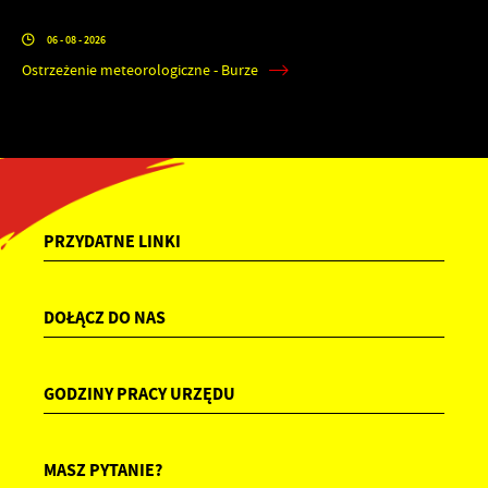
06 - 08 - 2026
Ostrzeżenie meteorologiczne - Burze
PRZYDATNE LINKI
DOŁĄCZ DO NAS
GODZINY PRACY URZĘDU
MASZ PYTANIE?