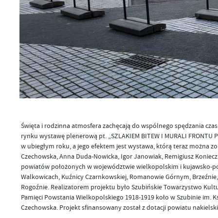
Święta i rodzinna atmosfera zachęcają do wspólnego spędzania cza
rynku wystawę plenerową pt. „SZLAKIEM BITEW I MURALI FRONTU 
w ubiegłym roku, a jego efektem jest wystawa, którą teraz można zob
Czechowska, Anna Duda-Nowicka, Igor Janowiak, Remigiusz Konieczk
powiatów położonych w województwie wielkopolskim i kujawsko-pomo
Walkowicach, Kuźnicy Czarnkowskiej, Romanowie Górnym, Brzeźnie, G
Rogoźnie. Realizatorem projektu było Szubińskie Towarzystwo Kul
Pamięci Powstania Wielkopolskiego 1918-1919 koło w Szubinie im. K
Czechowska. Projekt sfinansowany został z dotacji powiatu nakielsk