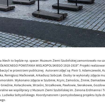
su.Niech to będzie np. spacer. Muzeum Ziemi Szubińskiej zamontowało na s
PÓŁNOCNEGO POWSTANIA WIELKOPOLSKIEGO 1918-1919". Projekt realizowan
aczyć w przestrzeni publicznej. Autorami zdjęć są: Piotr S. Adamczewski, K
a, Remigiusz Maćkowiak, Arkadiusz Sobczak. Osoby te wykonały zdjęcia mur
rskim. Wykonano zdjęcia w Szubinie, Kcyni, Zamościu, Żninie, Damasławk
nieźnie, Kołaczkowie, Wrześni, Strzałkowie, Pawłowie, Sierakowie, Gozdowi
turalne we współpracy z Muzeum Ziemi Szubińskiej im. Zenona Erdmanna i
s. Ludwika Sołtysińskiego. Koordynatorem i pomysłodawcą projektu była d
iego.