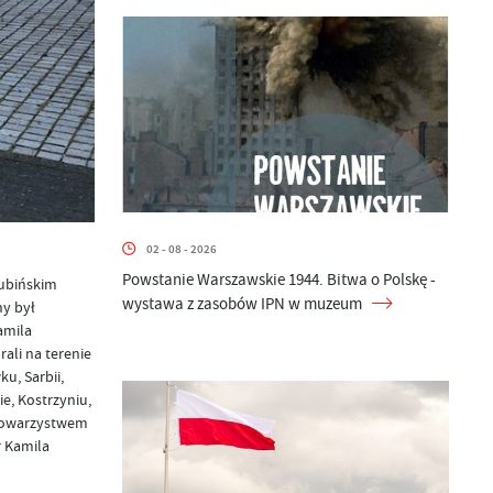
02 - 08 - 2026
Powstanie Warszawskie 1944. Bitwa o Polskę -
zubińskim
wystawa z zasobów IPN w muzeum
y był
amila
ali na terenie
u, Sarbii,
e, Kostrzyniu,
 Towarzystwem
r Kamila