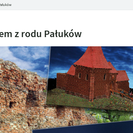
Pałuków
jem z rodu Pałuków