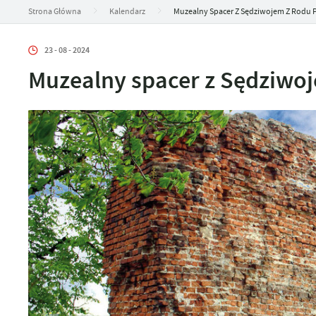
Strona Główna
Kalendarz
Muzealny Spacer Z Sędziwojem Z Rodu 
23 - 08 - 2024
Muzealny spacer z Sędziwo