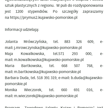
sztuk plastycznych z regionu. W puli do rozdysponowania
jest 1200 stypendiów. Po szczegóły zapraszamy
na
https://prymus2.kujawsko-pomorskie.pl
Informacji udzielają:
Jolanta Mrówczyńska, tel. 883 326 609, e-
mail:
j.mrowczynska@kujawsko-pomorskie.pl
Maja Kowalkowska, tel.571 293 000, e-
mail:
m.kowalkowska@kujawsko-pomorskie.pl
Maria Bartkowska, tel. 668 507 768, e-
mail:
m.bartkowska@kujawsko-pomorskie.pl
Barbara Duda, tel. 518 391 319, e-mail:
b.duda@kujawsko-
pomorskie.pl
Monika Wieczorek, tel. 660 691 016, e-
mail:
m.wieczorek@kujawsko-pomorskie.pl
Program „Zawodowe talenty Kujaw i Pomorza”
jest