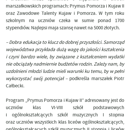
marszałkowskich programach: Prymus Pomorza i Kujaw II
oraz Zawodowe Talenty Kujaw i Pomorza. W tym roku
szkolnym na uczniów czeka w sumie ponad 1700
stypendiów. Najlepsi maja szansę nawet na 5000 złotych.
– Dobra edukacja to klucz do dobrej przyszłości. Samorząd
województwa przykłada dużą wagę do jakości kształcenia
i czyni bardzo wiele, by związane z kształceniem wydatki
nie obciążały nadmiernie budżetów rodzin. Zależy nam, by
uzdolnieni młodzi ludzie mieli warunki ku temu, by w pełni
wykorzystać swój potencjał –
podkreśla marszałek Piotr
Całbecki.
Program „Prymus Pomorza i Kujaw II”
adresowany jest do
uczniów klas VI-VIII szkół podstawowych
i ogólnokształcących szkół muzycznych I stopnia
oraz uczniów wszystkich klas liceów ogólnokształcących,
ogólnokształcących szkół muzycznych II stopnia i liceów