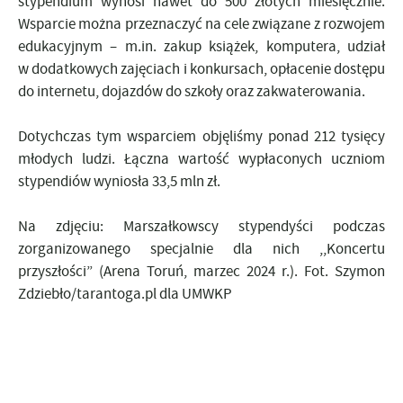
stypendium wynosi nawet do 500 złotych miesięcznie.
Wsparcie można przeznaczyć na cele związane z rozwojem
edukacyjnym – m.in. zakup książek, komputera, udział
w dodatkowych zajęciach i konkursach, opłacenie dostępu
do internetu, dojazdów do szkoły oraz zakwaterowania.
Dotychczas tym wsparciem objęliśmy ponad 212 tysięcy
młodych ludzi. Łączna wartość wypłaconych uczniom
stypendiów wyniosła 33,5 mln zł.
Na zdjęciu: Marszałkowscy stypendyści podczas
zorganizowanego specjalnie dla nich ,,Koncertu
przyszłości” (Arena Toruń, marzec 2024 r.). Fot. Szymon
Zdziebło/tarantoga.pl dla UMWKP