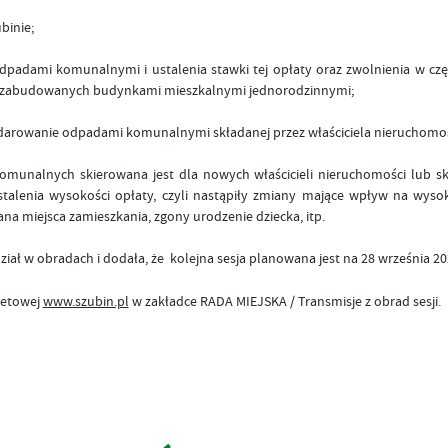
binie;
adami komunalnymi i ustalenia stawki tej opłaty oraz zwolnienia w częś
 zabudowanych budynkami mieszkalnymi jednorodzinnymi;
podarowanie odpadami komunalnymi składanej przez właściciela nieruchomoś
omunalnych skierowana jest dla nowych właścicieli nieruchomości lub s
stalenia wysokości opłaty, czyli nastąpiły zmiany mające wpływ na wyso
a miejsca zamieszkania, zgony urodzenie dziecka, itp.
ł w obradach i dodała, że kolejna sesja planowana jest na 28 września 20
rnetowej
www.szubin.pl
w zakładce RADA MIEJSKA / Transmisje z obrad sesji.