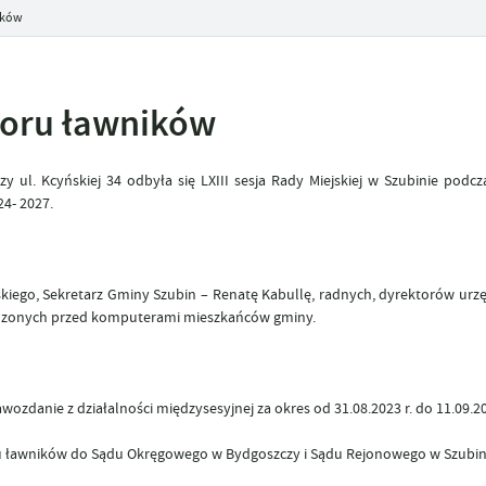
ików
boru ławników
y ul. Kcyńskiej 34 odbyła się LXIII sesja Rady Miejskiej w Szubinie podcz
4- 2027.
kiego, Sekretarz Gminy Szubin – Renatę Kabullę, radnych, dyrektorów urzę
madzonych przed komputerami mieszkańców gminy.
ozdanie z działalności międzysesyjnej za okres od 31.08.2023 r. do 11.09.20
ru ławników do Sądu Okręgowego w Bydgoszczy i Sądu Rejonowego w Szubin