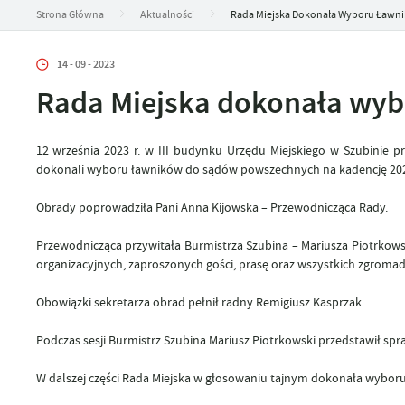
Strona Główna
Aktualności
Rada Miejska Dokonała Wyboru Ławn
14 - 09 - 2023
Rada Miejska dokonała wy
12 września 2023 r. w III budynku Urzędu Miejskiego w Szubinie prz
dokonali wyboru ławników do sądów powszechnych na kadencję 202
Obrady poprowadziła Pani Anna Kijowska – Przewodnicząca Rady.
Przewodnicząca przywitała Burmistrza Szubina – Mariusza Piotrkows
organizacyjnych, zaproszonych gości, prasę oraz wszystkich zgro
Obowiązki sekretarza obrad pełnił radny Remigiusz Kasprzak.
Podczas sesji Burmistrz Szubina Mariusz Piotrkowski przedstawił spraw
W dalszej części Rada Miejska w głosowaniu tajnym dokonała wybo