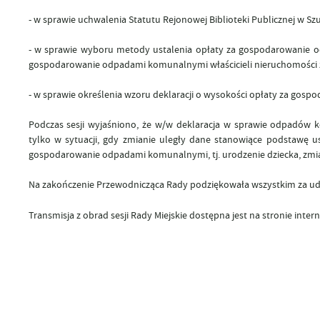
- w sprawie uchwalenia Statutu Rejonowej Biblioteki Publicznej w Szu
- w sprawie wyboru metody ustalenia opłaty za gospodarowanie odp
gospodarowanie odpadami komunalnymi właścicieli nieruchomości
- w sprawie określenia wzoru deklaracji o wysokości opłaty za gos
Podczas sesji wyjaśniono, że w/w deklaracja w sprawie odpadów k
tylko w sytuacji, gdy zmianie uległy dane stanowiące podstawę u
gospodarowanie odpadami komunalnymi, tj. urodzenie dziecka, zmian
Na zakończenie Przewodnicząca Rady podziękowała wszystkim za udzia
Transmisja z obrad sesji Rady Miejskie dostępna jest na stronie inte