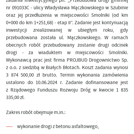
zadania inwestycyjnego pn. ,,Przebudowa drogi gminnej
nr 091033C - ulicy Władysława Mączkowskiego w Szubinie
oraz jej przedłużenia w miejscowości Smolniki (od km
0+000 do km 1+251,68) - etap II”. Zadanie jest kontynuacją
inwestycji zrealizowanej w ubiegłym roku, gdy
przebudowana została ul. Mączkowskiego. W ramach
obecnych robót przebudowany zostanie drugi odcinek
drogi - za wiaduktem w miejscowości Smolniki.
Wykonawcą prac jest firma PROJBUD Drogownictwo Sp.
z o.o. z siedzibą w Białych Błotach. Koszt zadania wynosi
3 874 500,00 zł brutto. Termin wykonania zamówienia
ustalono do 10.06.2024 r. Zadanie dofinansowane jest
z Rządowego Funduszu Rozwoju Dróg w kwocie 1 835
335,00 zł.
Zakres robót obejmuje m.in.:
wykonanie drogi z betonu asfaltowego,