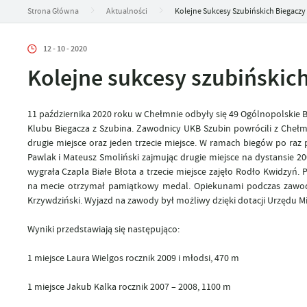
Strona Główna
Aktualności
Kolejne Sukcesy Szubińskich Biegaczy
12 - 10 - 2020
Kolejne sukcesy szubińskic
11 października 2020 roku w Chełmnie odbyły się 49 Ogólnopolskie Bi
Klubu Biegacza z Szubina. Zawodnicy UKB Szubin powrócili z Cheł
drugie miejsce oraz jeden trzecie miejsce. W ramach biegów po raz
Pawlak i Mateusz Smoliński zajmując drugie miejsce na dystansie 2
wygrała Czapla Białe Błota a trzecie miejsce zajęło Rodło Kwidzyń.
na mecie otrzymał pamiątkowy medal. Opiekunami podczas zawodó
Krzywdziński. Wyjazd na zawody był możliwy dzięki dotacji Urzędu Mi
Wyniki przedstawiają się następująco:
1 miejsce Laura Wielgos rocznik 2009 i młodsi, 470 m
1 miejsce Jakub Kalka rocznik 2007 – 2008, 1100 m