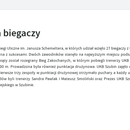
h biegaczy
egi Uliczne im. Janusza Schemeltera, w których udział wzięło 27 biegaczy 
mna z sukcesami. Dwóch zawodników stanęło na najwyższym miejscu podiu
 piąty został rozegrany Bieg Zakochanych, w którym pobiegli trenerzy UKB
000 m. Prowadzona była również punktacja drużynowa. UKB Szubin zajęło d
 Pierwsze trzy zespoły w punktacji drużynowej otrzymało puchary a każdy u
w byli trenerzy Sandra Pawlak i Mateusz Smoliński oraz Prezes UKB Sz
ejskiego w Szubinie.