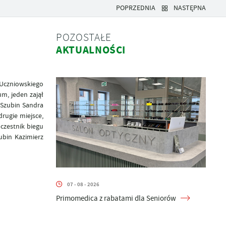
POPRZEDNIA
NASTĘPNA
POZOSTAŁE
AKTUALNOŚCI
z Uczniowskiego
m, jeden zajął
 Szubin Sandra
rugie miejsce,
czestnik biegu
ubin Kazimierz
07 - 08 - 2026
Primomedica z rabatami dla Seniorów