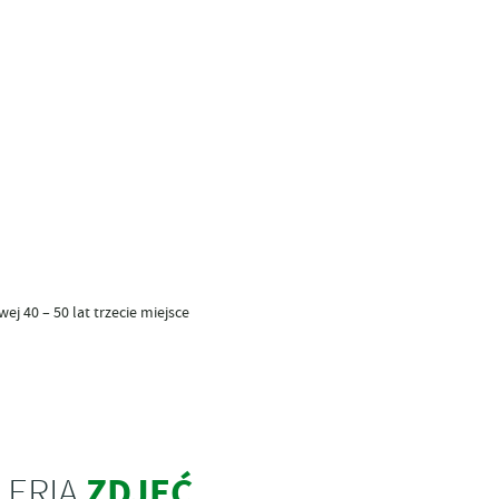
j 40 – 50 lat trzecie miejsce
ZDJĘĆ
LERIA