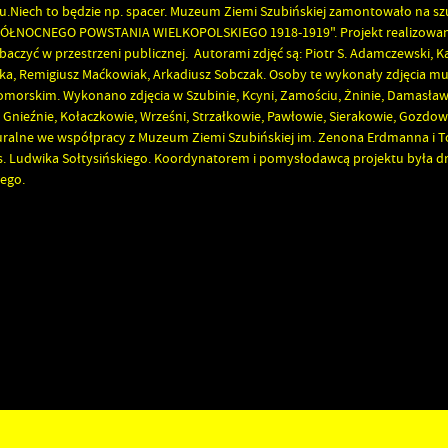
su.Niech to będzie np. spacer. Muzeum Ziemi Szubińskiej zamontowało na s
PÓŁNOCNEGO POWSTANIA WIELKOPOLSKIEGO 1918-1919". Projekt realizowan
aczyć w przestrzeni publicznej. Autorami zdjęć są: Piotr S. Adamczewski, K
a, Remigiusz Maćkowiak, Arkadiusz Sobczak. Osoby te wykonały zdjęcia mur
rskim. Wykonano zdjęcia w Szubinie, Kcyni, Zamościu, Żninie, Damasławk
nieźnie, Kołaczkowie, Wrześni, Strzałkowie, Pawłowie, Sierakowie, Gozdowi
turalne we współpracy z Muzeum Ziemi Szubińskiej im. Zenona Erdmanna i
s. Ludwika Sołtysińskiego. Koordynatorem i pomysłodawcą projektu była d
iego.