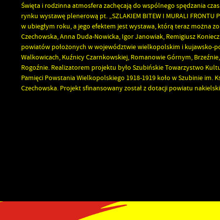
Święta i rodzinna atmosfera zachęcają do wspólnego spędzania cza
rynku wystawę plenerową pt. „SZLAKIEM BITEW I MURALI FRONTU 
w ubiegłym roku, a jego efektem jest wystawa, którą teraz można zob
Czechowska, Anna Duda-Nowicka, Igor Janowiak, Remigiusz Konieczk
powiatów położonych w województwie wielkopolskim i kujawsko-pomo
Walkowicach, Kuźnicy Czarnkowskiej, Romanowie Górnym, Brzeźnie, G
Rogoźnie. Realizatorem projektu było Szubińskie Towarzystwo Kul
Pamięci Powstania Wielkopolskiego 1918-1919 koło w Szubinie im. K
Czechowska. Projekt sfinansowany został z dotacji powiatu nakielsk