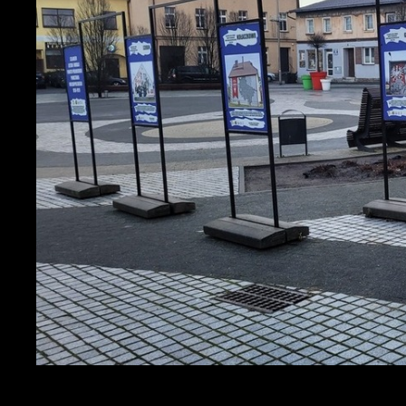
UTYLIZACJA ŚRODKÓW OCHRONY ROŚLIN