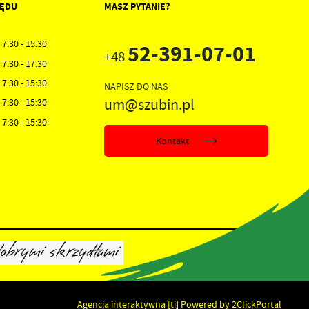
ZĘDU
MASZ PYTANIE?
7:30 - 15:30
52-391-07-01
+48
7:30 - 17:30
7:30 - 15:30
NAPISZ DO NAS
um@szubin.pl
7:30 - 15:30
7:30 - 15:30
Kontakt
Agencja interaktywna
[ti]
Powered by
2ClickPortal