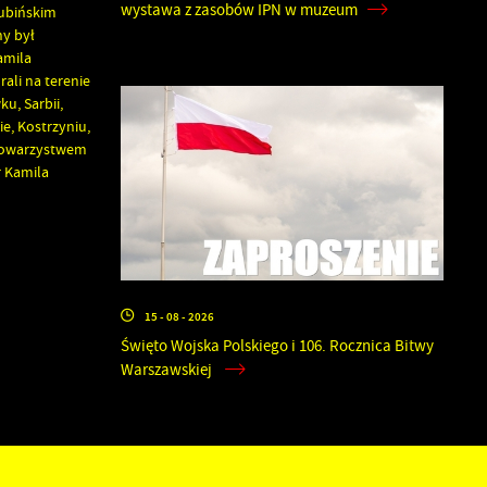
wystawa z zasobów IPN w muzeum
zubińskim
y był
amila
ali na terenie
u, Sarbii,
e, Kostrzyniu,
 Towarzystwem
r Kamila
15 - 08 - 2026
Święto Wojska Polskiego i 106. Rocznica Bitwy
Warszawskiej