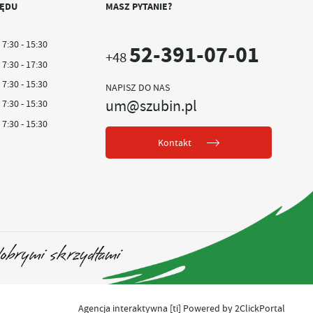
ZĘDU
MASZ PYTANIE?
7:30 - 15:30
52-391-07-01
+48
7:30 - 17:30
7:30 - 15:30
NAPISZ DO NAS
um@szubin.pl
7:30 - 15:30
7:30 - 15:30
Kontakt
Agencja interaktywna
[ti]
Powered by
2ClickPortal