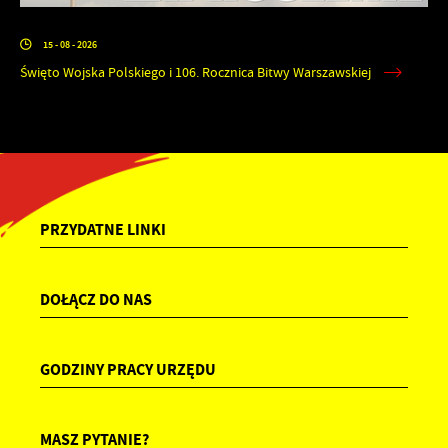
15 - 08 - 2026
Święto Wojska Polskiego i 106. Rocznica Bitwy Warszawskiej
PRZYDATNE LINKI
DOŁĄCZ DO NAS
GODZINY PRACY URZĘDU
MASZ PYTANIE?