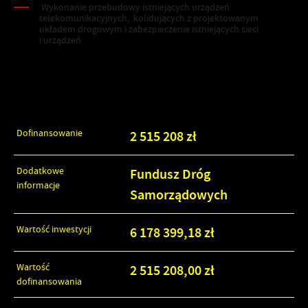
Wykonanie przebudowy istniejących urządzeń
telekomunikacyjnych, kolidujących z projektowanym
układem drogowym i zabezpieczenie istniejących sieci
i urządzeń
Szczegóły inwestycji
Dofinansowanie
2 515 208 zł
Dodatkowe
Fundusz Dróg
informacje
Samorządowych
Wartość inwestycji
6 178 399,18 zł
Wartość
2 515 208,00 zł
dofinansowania