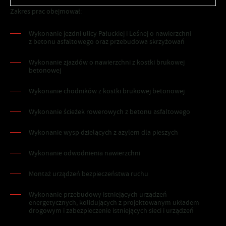
Zakres prac obejmował:
Wykonanie jezdni ulicy Pałuckiej i Leśnej o nawierzchni
z betonu asfaltowego oraz przebudowa skrzyżowań
Wykonanie zjazdów o nawierzchni z kostki brukowej
betonowej
Wykonanie chodników z kostki brukowej betonowej
Wykonanie ścieżek rowerowych z betonu asfaltowego
Wykonanie wysp dzielących z azylem dla pieszych
Wykonanie odwodnienia nawierzchni
Montaż urządzeń bezpieczeństwa ruchu
Wykonanie przebudowy istniejących urządzeń
energetycznych, kolidujących z projektowanym układem
drogowym i zabezpieczenie istniejących sieci i urządzeń