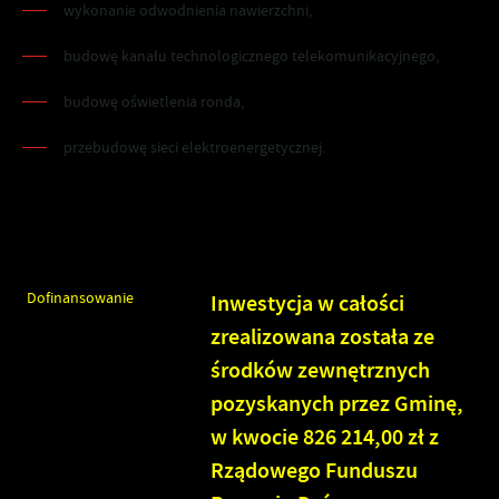
wykonanie odwodnienia nawierzchni,
budowę kanału technologicznego telekomunikacyjnego,
budowę oświetlenia ronda,
przebudowę sieci elektroenergetycznej.
Szczegóły inwestycji
Dofinansowanie
Inwestycja w całości
zrealizowana została ze
środków zewnętrznych
pozyskanych przez Gminę,
w kwocie 826 214,00 zł z
Rządowego Funduszu