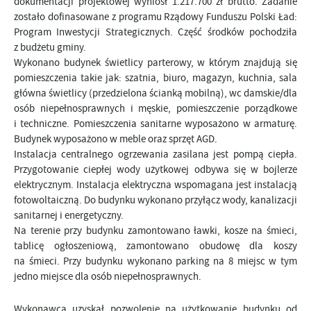
dokumentacji projektowej wyniósł 1.217.700 zł brutto. Zadanie
zostało dofinasowane z programu Rządowy Funduszu Polski Ład:
Program Inwestycji Strategicznych. Część środków pochodziła
z budżetu gminy.
Wykonano budynek świetlicy parterowy, w którym znajdują się
pomieszczenia takie jak: szatnia, biuro, magazyn, kuchnia, sala
główna świetlicy (przedzielona ścianką mobilną), wc damskie/dla
osób niepełnosprawnych i męskie, pomieszczenie porządkowe
i techniczne. Pomieszczenia sanitarne wyposażono w armaturę.
Budynek wyposażono w meble oraz sprzęt AGD.
Instalacja centralnego ogrzewania zasilana jest pompą ciepła.
Przygotowanie ciepłej wody użytkowej odbywa się w bojlerze
elektrycznym. Instalacja elektryczna wspomagana jest instalacją
fotowoltaiczną. Do budynku wykonano przyłącz wody, kanalizacji
sanitarnej i energetyczny.
Na terenie przy budynku zamontowano ławki, kosze na śmieci,
tablicę ogłoszeniową, zamontowano obudowę dla koszy
na śmieci. Przy budynku wykonano parking na 8 miejsc w tym
jedno miejsce dla osób niepełnosprawnych.
Wykonawca uzyskał pozwolenie na użytkowanie budynku od