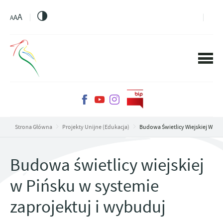
PRZEJDŹ DO MENU.
PRZEJDŹ DO WYSZUKIWARKI.
PRZEJDŹ DO TREŚCI.
PRZEJDŹ DO USTAWIEŃ WIELKOŚCI CZCIONKI.
WŁĄCZ WERSJĘ KONTRASTOWĄ STRONY.
A
A
A
Strona Główna
Projekty Unijne (Edukacja)
Budowa Świetlicy Wiejskiej W Piń
Budowa świetlicy wiejskiej
w Pińsku w systemie
zaprojektuj i wybuduj