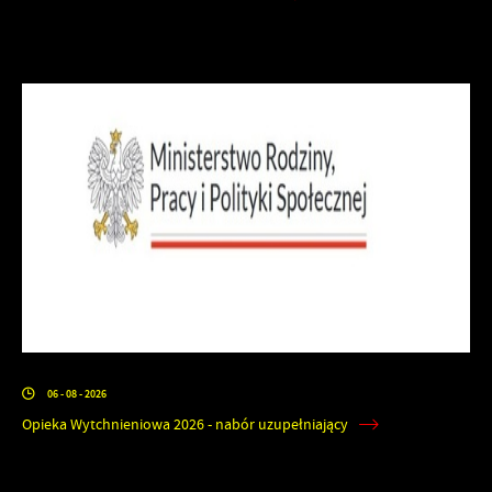
06 - 08 - 2026
Opieka Wytchnieniowa 2026 - nabór uzupełniający