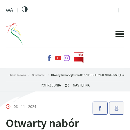
PRZEJDŹ DO MENU.
PRZEJDŹ DO WYSZUKIWARKI.
PRZEJDŹ DO TREŚCI.
PRZEJDŹ DO USTAWIEŃ WIELKOŚCI CZCIONKI.
WŁĄCZ WERSJĘ KONTRASTOWĄ STRONY.
A
A
A
Strona Główna
Aktualności
Otwarty Nabór Zgłoszeń Do SZÓSTEJ EDYCJI KONKURSU „Europa Z 
POPRZEDNIA
NASTĘPNA
06 - 11 - 2024
Otwarty nabór