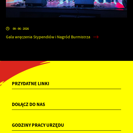
09 - 06 - 2026
Gala wręczenia Stypendiów i Nagród Burmistrza
PRZYDATNE LINKI
DOŁĄCZ DO NAS
GODZINY PRACY URZĘDU