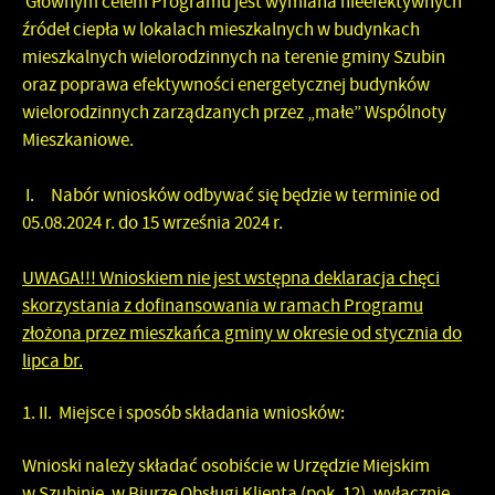
Głównym celem Programu jest wymiana nieefektywnych
źródeł ciepła w lokalach mieszkalnych w budynkach
mieszkalnych wielorodzinnych na terenie gminy Szubin
oraz poprawa efektywności energetycznej budynków
wielorodzinnych zarządzanych przez „małe” Wspólnoty
Mieszkaniowe.
I.
Nabór wniosków odbywać się będzie w terminie od
05.08.2024 r. do 15 września 2024 r.
UWAGA!!! Wnioskiem
nie jest
wstępna deklaracja chęci
skorzystania z dofinansowania w ramach Programu
złożona przez mieszkańca gminy w okresie od stycznia do
lipca br.
II.
Miejsce i sposób składania wniosków:
Wnioski należy składać osobiście w Urzędzie Miejskim
w Szubinie, w Biurze Obsługi Klienta (pok. 12), wyłącznie