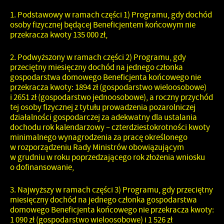
Podstawowy
w ramach części 1) Programu, gdy dochód
osoby fizycznej będącej Beneficjentem końcowym nie
przekracza kwoty
135 000 zł
,
Podwyższony
w ramach części 2) Programu, gdy
przeciętny miesięczny dochód na jednego członka
gospodarstwa domowego Beneficjenta końcowego
nie
przekracza kwoty: 1894 zł (gospodarstwo wieloosobowe)
i 2651 zł (gospodarstwo jednoosobowe)
, a roczny przychód
tej osoby fizycznej z tytułu prowadzenia pozarolniczej
działalności gospodarczej za adekwatny dla ustalania
dochodu rok kalendarzowy –
czterdziestokrotności kwoty
minimalnego wynagrodzenia
za pracę określonego
w rozporządzeniu Rady Ministrów obowiązującym
w grudniu w roku poprzedzającego rok złożenia wniosku
o dofinansowanie,
Najwyższy
w ramach części 3) Programu, gdy przeciętny
miesięczny dochód na jednego członka gospodarstwa
domowego Beneficjenta końcowego
nie przekracza kwoty:
1 090 zł (gospodarstwo wieloosobowe) i 1 526 zł