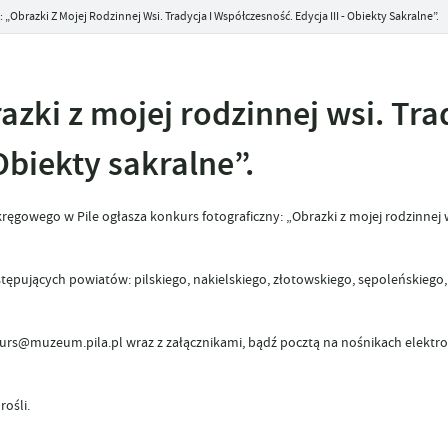
„Obrazki Z Mojej Rodzinnej Wsi. Tradycja I Współczesność. Edycja III - Obiekty Sakralne”.
zki z mojej rodzinnej wsi. Trad
Obiekty sakralne”.
owego w Pile ogłasza konkurs fotograficzny: „Obrazki z mojej rodzinnej w
pujących powiatów: pilskiego, nakielskiego, złotowskiego, sępoleńskiego,
kurs@muzeum.pila.pl wraz z załącznikami, bądź pocztą na nośnikach elektr
ośli.