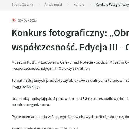
Strona Główna
Aktualności
Kultura
Konkurs Fotograficzny: 
30 - 05 - 2025
Konkurs fotograficzny: „Obra
współczesność. Edycja III - 
Muzeum Kultury Ludowej w Osieku nad Notecią - oddział Muzeum Okręg
i współczesność. Edycja III - Obiekty sakralne”.
Temat nadsyłanych prac dotyczy obiektów sakralnych z terenów nastę
i wągrowieckiego.
Uczestnicy nadsyłają do 5 prac w formie JPG na adres mailowy: kon
na adres organizatora.
Prace oceniane będą w 3 kategoriach wiekowych: dzieci, młodzież, dor
Termin nadsyłania prac do 17.08.2025 r.