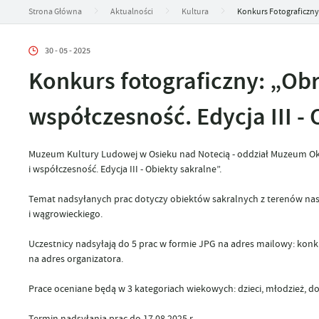
Strona Główna
Aktualności
Kultura
Konkurs Fotograficzny: 
30 - 05 - 2025
Konkurs fotograficzny: „Obra
współczesność. Edycja III - 
Muzeum Kultury Ludowej w Osieku nad Notecią - oddział Muzeum Okręg
i współczesność. Edycja III - Obiekty sakralne”.
Temat nadsyłanych prac dotyczy obiektów sakralnych z terenów nastę
i wągrowieckiego.
Uczestnicy nadsyłają do 5 prac w formie JPG na adres mailowy: kon
na adres organizatora.
Prace oceniane będą w 3 kategoriach wiekowych: dzieci, młodzież, dor
Termin nadsyłania prac do 17.08.2025 r.