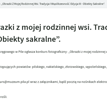
„Obrazki Z Mojej Rodzinnej Wsi. Tradycja I Współczesność. Edycja III - Obiekty Sakralne”.
zki z mojej rodzinnej wsi. Trad
Obiekty sakralne”.
owego w Pile ogłasza konkurs fotograficzny: „Obrazki z mojej rodzinnej w
pujących powiatów: pilskiego, nakielskiego, złotowskiego, sępoleńskiego,
kurs@muzeum.pila.pl wraz z załącznikami, bądź pocztą na nośnikach elektr
ośli.