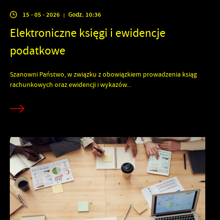
15 - 05 - 2026
Godz. 10:36
|
Elektroniczne księgi i ewidencje
podatkowe
Szanowni Państwo, w związku z obowiązkiem prowadzenia ksiąg
rachunkowych oraz ewidencji i wykazów...