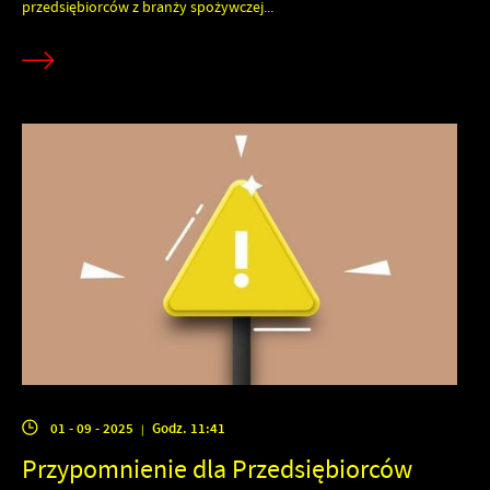
przedsiębiorców z branży spożywczej...
01 - 09 - 2025
Godz. 11:41
|
Przypomnienie dla Przedsiębiorców