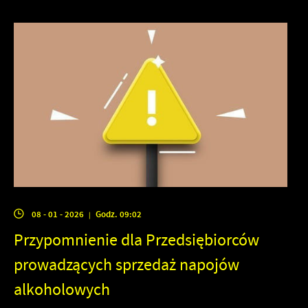
08 - 01 - 2026
Godz. 09:02
|
Przypomnienie dla Przedsiębiorców
prowadzących sprzedaż napojów
alkoholowych