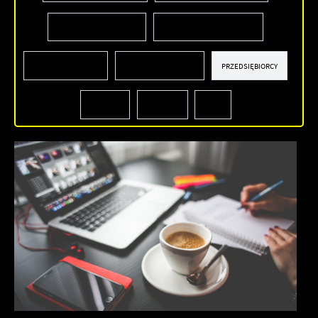
INWESTYCJE I REMONTY
ŚRODOWISKO I ROLNICTWO
SPORT I REKREACJA
OŚWIATA I EDUKACJA
PRZEDSIĘBIORCY
KULTURA
ZDROWIE
INNE