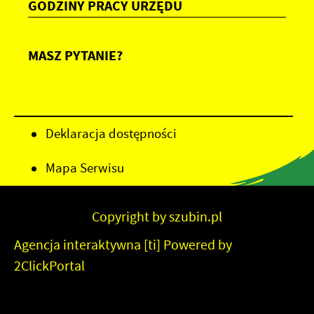
GODZINY PRACY URZĘDU
MASZ PYTANIE?
Deklaracja dostępności
Mapa Serwisu
Copyright by szubin.pl
Agencja interaktywna
[ti]
Powered by
2ClickPortal