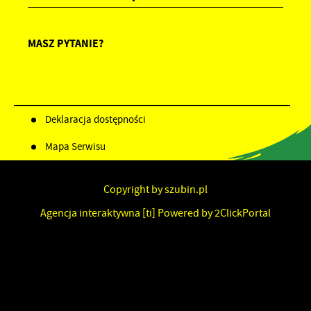
MASZ PYTANIE?
Deklaracja dostępności
Mapa Serwisu
Copyright by szubin.pl
Agencja interaktywna
[ti]
Powered by
2ClickPortal