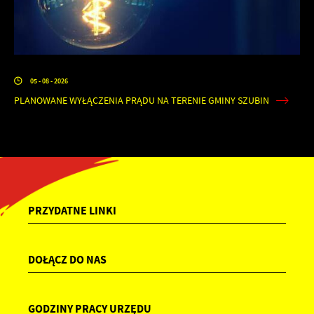
05 - 08 - 2026
PLANOWANE WYŁĄCZENIA PRĄDU NA TERENIE GMINY SZUBIN
PRZYDATNE LINKI
DOŁĄCZ DO NAS
GODZINY PRACY URZĘDU